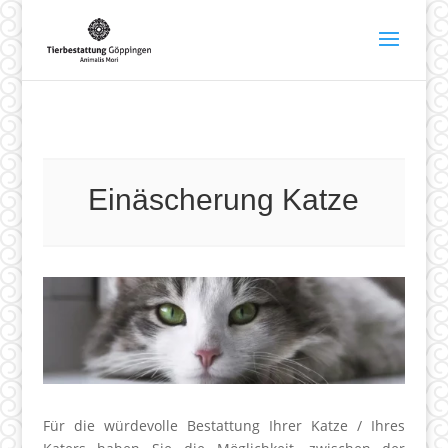
Einäscherung Katze
Für die würdevolle Bestattung Ihrer Katze / Ihres